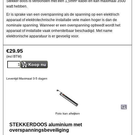
Stekker doos is verbonden met een 1,5mm² kabel en kan maximaal 3500
watt hebben.
Er is sprake van een overspanning als de spanning op een elektrisch
apparaat of elektrotechnische installatie vele malen hoger is dan de
nominale spanning. Wanneer er een overspanning optreedt wordt het
apparaat of installatie vaak onherstelbaar beschadigd. Met name
elektronische apparatuur is er gevoelig voor.
€
29.95
(incl BTW)
Koop nu
Levertijd:
Maximaal 3-5 dagen
Foto kan afwijken
STEKKERDOOS aluminium met
overspanningsbeveiliging