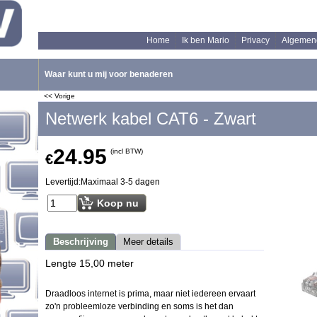
Home
Ik ben Mario
Privacy
Algemen
Waar kunt u mij voor benaderen
<< Vorige
Netwerk kabel CAT6 - Zwart
24.95
(incl BTW)
€
Levertijd:
Maximaal 3-5 dagen
Koop nu
Beschrijving
Meer details
Lengte 15,00 meter
Draadloos internet is prima, maar niet iedereen ervaart
zo'n probleemloze verbinding en soms is het dan