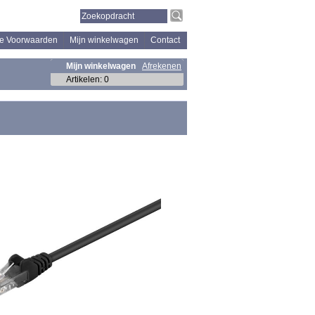
e Voorwaarden
Mijn winkelwagen
Contact
Mijn winkelwagen
Afrekenen
Artikelen
:
0