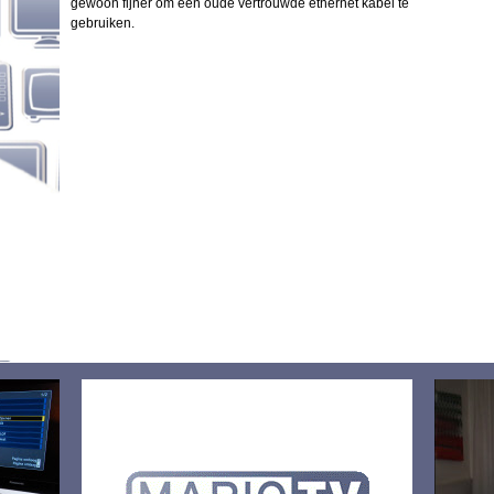
gewoon fijner om een oude vertrouwde ethernet kabel te
gebruiken.