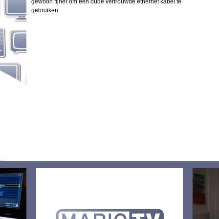
gewoon fijner om een oude vertrouwde ethernet kabel te
gebruiken.