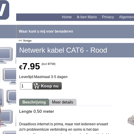
Home
Ik ben Mario
Privacy
Algemen
Waar kunt u mij voor benaderen
<< Vorige
Netwerk kabel CAT6 - Rood
7.95
(incl BTW)
€
Levertijd:
Maximaal 3-5 dagen
Koop nu
Beschrijving
Meer details
Lengte 0,50 meter
Draadloos internet is prima, maar niet iedereen ervaart
zo'n probleemloze verbinding en soms is het dan