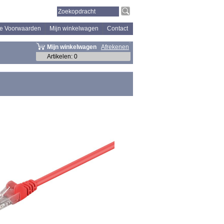
e Voorwaarden
Mijn winkelwagen
Contact
Mijn winkelwagen
Afrekenen
Artikelen
:
0