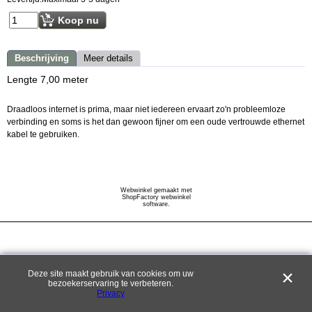
Koop nu
Beschrijving
Meer details
Lengte 7,00 meter
Draadloos internet is prima, maar niet iedereen ervaart zo'n probleemloze
verbinding en soms is het dan gewoon fijner om een oude vertrouwde ethernet
kabel te gebruiken.
Webwinkel gemaakt met
ShopFactory webwinkel
software.
Deze site maakt gebruik van cookies om uw
bezoekerservaring te verbeteren.
Privacy