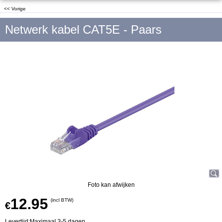
<< Vorige
Netwerk kabel CAT5E - Paars
Foto kan afwijken
12.95
(incl BTW)
€
Levertijd:
Maximaal 3-5 dagen