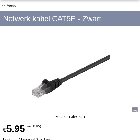
<< Vorige
Netwerk kabel CAT5E - Zwart
Foto kan afwijken
5.95
(incl BTW)
€
Levertijd:
Maximaal 3-5 dagen