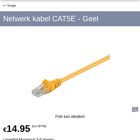
<< Vorige
Netwerk kabel CAT5E - Geel
Foto kan afwijken
14.95
(incl BTW)
€
Levertijd:
Maximaal 3-5 dagen