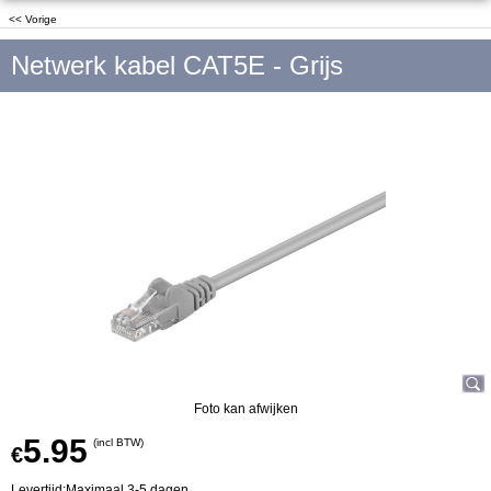
<< Vorige
Netwerk kabel CAT5E - Grijs
Foto kan afwijken
5.95
(incl BTW)
€
Levertijd:
Maximaal 3-5 dagen