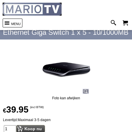
<< Vorige
MENU
Ethernet Giga Switch 1 x 5 - 10/1000MB
Foto kan afwijken
39.95
(incl BTW)
€
Levertijd:
Maximaal 3-5 dagen
Koop nu